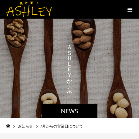
お
Ａ
Ｓ
ら
Ｈ
Ｌ
Ｅ
Ｙ
か
ら
の
NEWS
お知らせ
7月からの営業日について